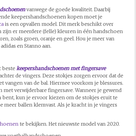
ndschoenen
vanwege de goede kwaliteit. Daarbij
vallende keepershandschoenen kopen moet je
ca
is een opvallen model. Dit merk beschikt over
n zijn er meerdere (felle) kleuren in één handschoen
ren, zoals groen, oranje en geel. Hou je meer van
adidas en Stanno aan.
t beste
keepershandschoenen met fingersave
achter de vingers. Deze stokjes zorgen ervoor dat de
et vangen van de bal. Hiermee voorkom je blessures.
 met verwijderbare fingersave. Wanneer je gewend
ent, kun je ervoor kiezen om de stokjes eruit te
e meer ballen klemvast. Als je kracht in je vingers
choenen
te bekijken. Het nieuwste model van 2020.
uwe voetbalhandschoenen