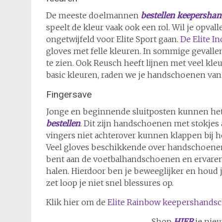
De meeste doelmannen
bestellen keepersha
speelt de kleur vaak ook een rol. Wil je op
ongetwijfeld voor Elite Sport gaan.
De Elite In
gloves met felle kleuren. In sommige gevalle
te zien. Ook Reusch heeft lijnen met veel kleu
basic kleuren, raden we je handschoenen van 
Fingersave
Jonge en beginnende sluitposten kunnen he
bestellen
. Dit zijn handschoenen met stokjes 
vingers niet achterover kunnen klappen bij h
Veel gloves beschikkende over handschoenen
bent aan de voetbalhandschoenen en ervaren b
halen. Hierdoor ben je beweeglijker en houd j
zet loop je niet snel blessures op.
Klik hier om de
Elite Rainbow keepershands
Shop
HIER
je nie