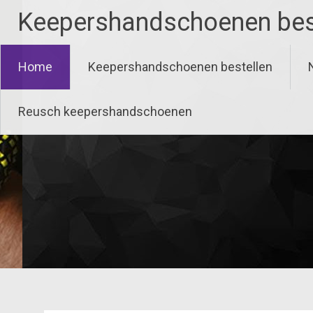
Ga
Keepershandschoenen bes
naar
de
inhoud
Home
Keepershandschoenen bestellen
Reusch keepershandschoenen