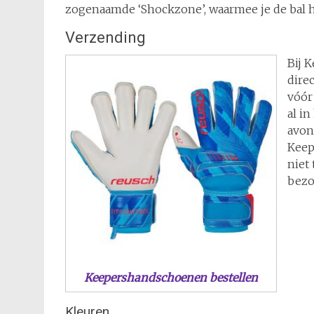
zogenaamde ‘Shockzone’, waarmee je de bal h
Verzending
Bij 
dire
vóór
al in
avon
Keep
niet 
bezo
Keepershandschoenen bestellen
Kleuren